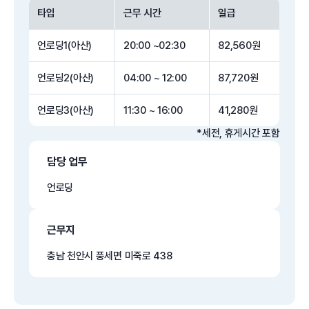
타입
근무 시간
일급
언로딩1(아산)
20:00 ~02:30
82,560원
언로딩2(아산)
04:00 ~ 12:00
87,720원
언로딩3(아산)
11:30 ~ 16:00
41,280원
*세전, 휴게시간 포함
담당 업무
언로딩
근무지
충남 천안시 풍세면 미죽로 438