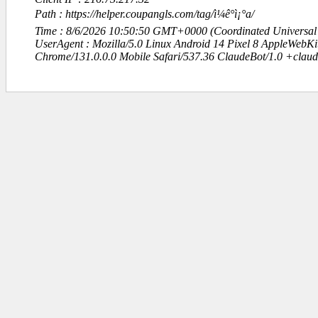
Path : https://helper.coupangls.com/tag/ì¼ê°ì¡°a/
Time : 8/6/2026 10:50:50 GMT+0000 (Coordinated Universal
UserAgent : Mozilla/5.0 Linux Android 14 Pixel 8 AppleWebK
Chrome/131.0.0.0 Mobile Safari/537.36 ClaudeBot/1.0 +clau