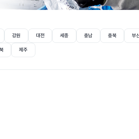
강원
대전
세종
충남
충북
부
북
제주