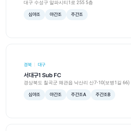
대구 수성구 알파시티1로 255 5층
심야조
야간조
주간조
경북
대구
서대구1 Sub FC
경상북도 칠곡군 왜관읍 낙산리 산7-10(보병1길 66)
심야조
야간조
주간조A
주간조B