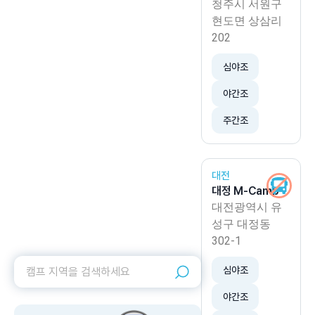
청주시 서원구
현도면 상삼리
202
심야조
야간조
주간조
대전
대정 M-Camp
대전광역시 유
성구 대정동
302-1
심야조
야간조