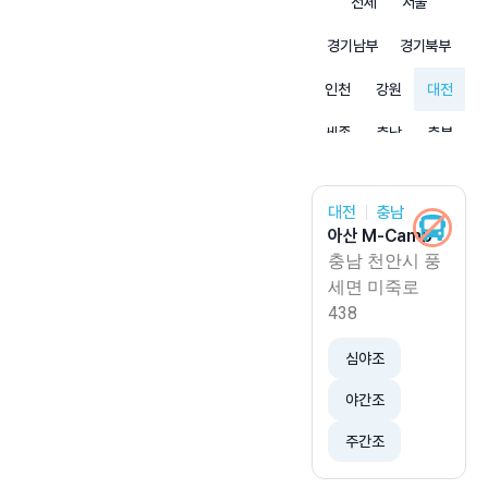
전체
서울
경기남부
경기북부
인천
강원
대전
세종
충남
충북
부산
울산
경남
대전
충남
경북
대구
광주
아산 M-Camp
충남 천안시 풍
전남
전북
제주
세면 미죽로
438
심야조
야간조
주간조