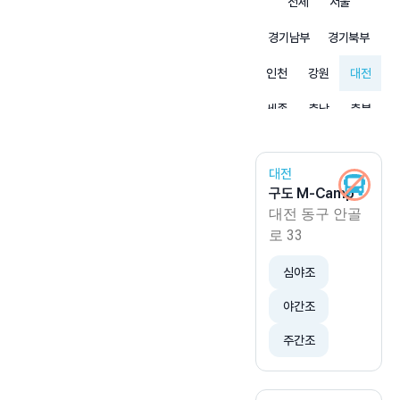
전체
서울
경기남부
경기북부
인천
강원
대전
세종
충남
충북
부산
울산
경남
대전
경북
대구
광주
구도 M-Camp
대전 동구 안골
전남
전북
제주
로 33
심야조
야간조
주간조