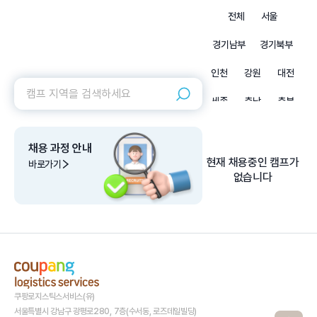
전체
서울
경기남부
경기북부
인천
강원
대전
세종
충남
충북
부산
울산
경남
채용 과정 안내
경북
대구
광주
현재 채용중인 캠프가
바로가기
없습니다
전남
전북
제주
쿠팡로지스틱스서비스(유)
서울특별시 강남구 광평로280, 7층(수서동, 로즈데일빌딩)